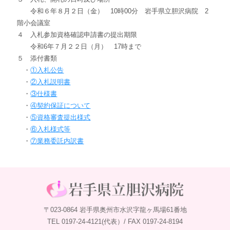
令和６年８月２日（金） 10時00分 岩手県立胆沢病院 2
階小会議室
４ 入札参加資格確認申請書の提出期限
令和6年７月２２日（月） 17時まで
５ 添付書類
・
①入札公告
・
②入札説明書
・
③仕様書
・
④契約保証について
・
⑤資格審査提出様式
・
⑥入札様式等
・
⑦業務委託内訳書
〒023-0864 岩手県奥州市水沢字龍ヶ馬場61番地
TEL 0197-24-4121(代表）/ FAX 0197-24-8194